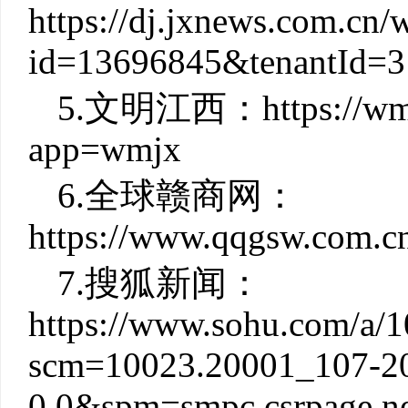
https://dj.jxnews.com.cn
id=13696845&tenantId=
5.文明江西：https://wmj
app=wmjx
6.全球赣商网：
https://www.qqgsw.com.c
7.搜狐新闻：
https://www.sohu.com/a
scm=10023.20001_107-20
0.0&spm=smpc.csrpage.n