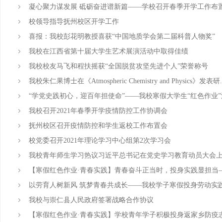
凝心聚力谋发展 砥砺奋进谱新篇——学校召开春季开学工作布
校领导指导抚州校区开学工作
喜报：我校彭花明教授喜获“中国地质学会第二届科普人物奖”
我校在江西省第十届大学生艺术展演活动中取得佳绩
我校校友马飞和程扶摇获“全国脱贫攻坚先进个人”荣誉称号
我校朱仁果博士在《Atmospheric Chemistry and Physics》发表研..
“学党史践初心，迎百年担使命”——我校寒假大学生“红色作业”清.
我校召开2021年春季开学疫情防控工作协调会
抚州校区召开疫情防控和学生返校工作布置会
校党委召开2021年理论学习中心组第2次学习会
我校青年师生学习热议习近平总书记在党史学习教育动员大会上的
【寒假红色作业·青春实践】青春奋斗正当时，投身实践显担当——
以劳育人树新风 筑梦青春共成长——我校学子寒假投身劳动实
我校与崇仁县人民政府签署战略合作协议
【寒假红色作业·青春实践】学校青年学子积极投身返家乡防疫志愿